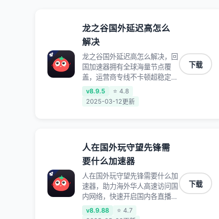
龙之谷国外延迟高怎么
解决
龙之谷国外延迟高怎么解决，回
下载
国加速器拥有全球海量节点覆
盖，运营商专线不卡顿超稳定，
专为海外华人和留学生打造，帮
v8.9.5
⭐ 4.8
助海外华人免除地域限制，随时
2025-03-12更新
高速稳定低延迟玩国服游戏、观
看高清视频、听高品质音乐。
人在国外玩守望先锋需
要什么加速器
人在国外玩守望先锋需要什么加
下载
速器，助力海外华人高速访问国
内网络，快速开启国内各直播平
台,解决国内视频、音乐卡顿问
v8.9.88
⭐ 4.7
题；更能加速海量国服游戏，超