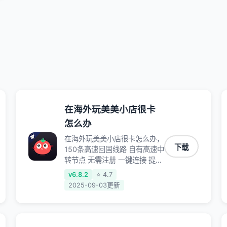
在海外玩美美小店很卡
怎么办
在海外玩美美小店很卡怎么办，
下载
150条高速回国线路 自有高速中
转节点 无需注册 一键连接 提供
高速线路 应用内直达视频音乐
v6.8.2
⭐ 4.7
app,快人一步 应用模式 App互
2025-09-03更新
不干扰 不间断的隐私保护 数据
加密 隐私保护 保持高速同时确
保数据不泄露 阻止第三方对数
据进行窃取和监听