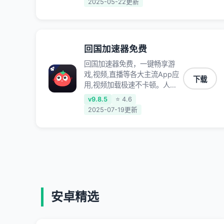
2025-05-22更新
低延迟稳定不掉线,畅享国内网
络！
回国加速器免费
回国加速器免费，一键畅享游
戏,视频,直播等各大主流App应
下载
用,视频加载极速不卡顿。人在
海外听歌,玩国服游戏 简单易
v9.8.5
⭐ 4.6
用。
2025-07-19更新
安卓精选