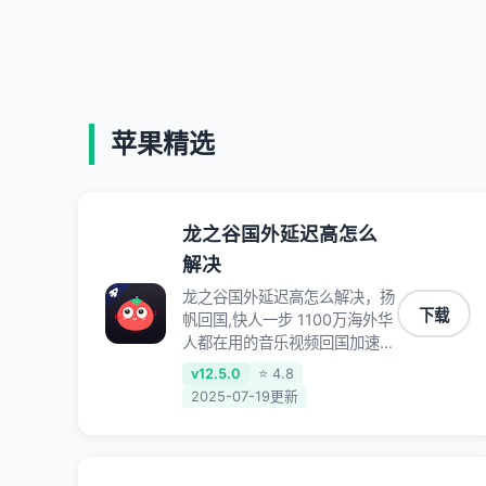
苹果精选
龙之谷国外延迟高怎么
解决
龙之谷国外延迟高怎么解决，扬
下载
帆回国,快人一步 1100万海外华
人都在用的音乐视频回国加速器
Android iOS Windows Mac
v12.5.0
⭐ 4.8
TV VIP 支持多种加速场景 了解
2025-07-19更新
更多 看视频 全球高速通道搭配
第三方CDN节点,解锁加速腾讯
视频、爱奇艺、哔哩哔哩和优酷
视频,在国外也能畅快追剧!