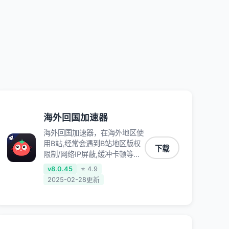
QQ音乐、网易云音乐、酷狗音
乐、YY等主流网站应用解除限
制，带你穿梭加速回国。目前已
有上百万用户，用户整体好评
95%以上，一对一在线客服支
持，保障你的使用体验。
海外回国加速器
海外回国加速器，在海外地区使
用B站,经常会遇到B站地区版权
下载
限制/网络IP屏蔽,缓冲卡顿等问
题,使用我们的哔哩哔哩专用回
v8.0.45
⭐ 4.9
国VPN,可加速解决各类网络问
2025-02-28更新
题,一键网络回国,全球智能专线
为您提供最优线路,一对一技术
客服7*24小时服务。