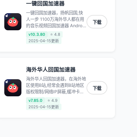
一键回国加速器
一键回国加速器，扬帆回国,快
人一步 1100万海外华人都在用
下载
的音乐视频回国加速器 Android
iOS Windows Mac TV VIP 支
v10.3.80
⭐ 4.8
持多种加速场景 了解更多 看视
2025-04-15更新
频 全球高速通道搭配第三方
CDN节点,解锁加速腾讯视频、
爱奇艺、哔哩哔哩和优酷视频,
在国外也能畅快追剧!
海外华人回国加速器
海外华人回国加速器，在海外地
区使用B站,经常会遇到B站地区
下载
版权限制/网络IP屏蔽,缓冲卡顿
等问题,使用我们的哔哩哔哩专
v7.85.0
⭐ 4.9
用回国VPN,可加速解决各类网
2025-04-15更新
络问题,一键网络回国,全球智能
专线为您提供最优线路,一对一
技术客服7*24小时服务。