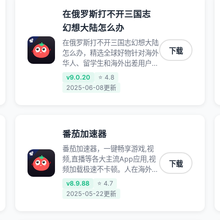
在俄罗斯打不开三国志
幻想大陆怎么办
在俄罗斯打不开三国志幻想大陆
下载
怎么办，精选全球好物针对海外
华人、留学生和海外出差用户打
造的一款高质量专属回国加速
v9.0.20
⭐ 4.8
器,只要身处海外即可一键加速
2025-06-08更新
畅享国内网络:追剧听歌、影音
娱乐、游戏电竞、赛事直播、商
务办公、炒股等多场景的应用及
网络加速
番茄加速器
番茄加速器，一键畅享游戏,视
频,直播等各大主流App应用,视
下载
频加载极速不卡顿。人在海外听
歌,玩国服游戏 简单易用。
v8.9.88
⭐ 4.7
2025-05-22更新