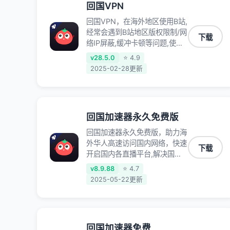
回国VPN
回国VPN，在海外地区使用B站,
经常会遇到B站地区版权限制/网
下载
络IP屏蔽,缓冲卡顿等问题,使用
我们的哔哩哔哩专用回国VPN,
v28.5.0
⭐ 4.9
可加速解决各类网络问题,一键
2025-02-28更新
网络回国,全球智能专线为您提
供最优线路,一对一技术客服
7*24小时服务。
回国加速器永久免费版
回国加速器永久免费版，助力海
外华人高速访问国内网络，快速
下载
开启国内各直播平台,解决国内
视频、音乐卡顿问题；更能加速
v8.9.88
⭐ 4.7
海量国服游戏，超低延迟稳定不
2025-05-22更新
掉线,畅享国内网络！
回国加速器免费