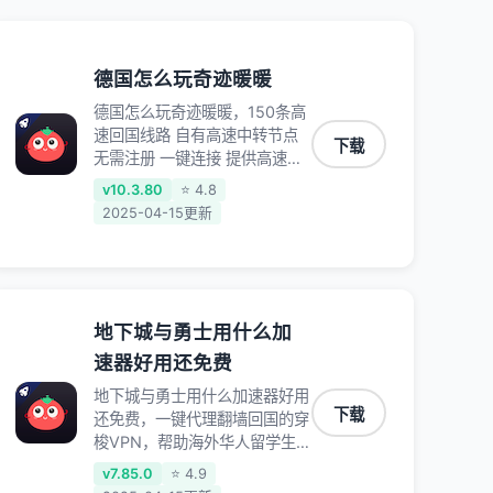
德国怎么玩奇迹暖暖
德国怎么玩奇迹暖暖，150条高
速回国线路 自有高速中转节点
下载
无需注册 一键连接 提供高速线
路 应用内直达视频音乐app,快
v10.3.80
⭐ 4.8
人一步 应用模式 App互不干扰
2025-04-15更新
不间断的隐私保护 数据加密 隐
私保护 保持高速同时确保数据
不泄露 阻止第三方对数据进行
窃取和监听
地下城与勇士用什么加
速器好用还免费
地下城与勇士用什么加速器好用
下载
还免费，一键代理翻墙回国的穿
梭VPN，帮助海外华人留学生
及港澳台地区用户破除地区版权
v7.85.0
⭐ 4.9
限制问题，一键降低游戏延迟，