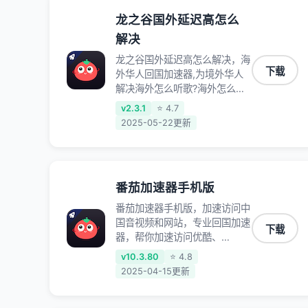
龙之谷国外延迟高怎么
解决
龙之谷国外延迟高怎么解决，海
下载
外华人回国加速器,为境外华人
解决海外怎么听歌?海外怎么看
剧?海外怎么玩游戏不卡等境外
v2.3.1
⭐ 4.7
难题,全球回国稳定国内节点,专
2025-05-22更新
业、流畅加速让海外党们一键轻
松回国,简单好用
番茄加速器手机版
番茄加速器手机版，加速访问中
国音视频和网站，专业回国加速
下载
器，帮你加速访问优酷、
bilibili、腾讯视频、爱奇艺等，
v10.3.80
⭐ 4.8
加速国服游戏，例如原神、阴阳
2025-04-15更新
师、和平精英、使命召唤、天涯
明月刀、一梦江湖、幻书启示