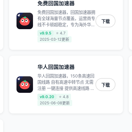
免费回国加速器
免费回国加速器，回国加速器拥
有全球海量节点覆盖，运营商专
下载
线不卡顿超稳定，专为海外华人
和留学生打造，帮助海外华人免
v9.9.5
⭐ 4.7
除地域限制，随时高速稳定低延
2025-03-12更新
迟玩国服游戏、观看高清视频、
听高品质音乐。
华人回国加速器
华人回国加速器，150条高速回
国线路 自有高速中转节点 无需
下载
注册 一键连接 提供高速线路 应
用内直达视频音乐app,快人一
v9.0.20
⭐ 4.8
步 应用模式 App互不干扰 不间
2025-06-08更新
断的隐私保护 数据加密 隐私保
护 保持高速同时确保数据不泄
露 阻止第三方对数据进行窃取
和监听