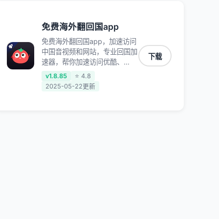
免费海外翻回国app
免费海外翻回国app，加速访问
中国音视频和网站，专业回国加
下载
速器，帮你加速访问优酷、
bilibili、腾讯视频、爱奇艺等，
v1.8.85
⭐ 4.8
加速国服游戏，例如原神、阴阳
2025-05-22更新
师、和平精英、使命召唤、天涯
明月刀、一梦江湖、幻书启示
录、明日方舟、战双帕弥什、
sky光·遇、另一个伊甸园等国内
各种服务,回国加速器致力于帮
助海外华人和留学生、港澳台地
区用户提供最好的回国游戏和音
乐视频加速服务，可以在海外或
港澳台地区流畅加速国服游戏和
音视频服务，提供专业稳定的全
球回国线路和游戏加速专线。能
加速访问优酷、爱奇艺、腾讯视
频、B站、芒果TV、西瓜视频、