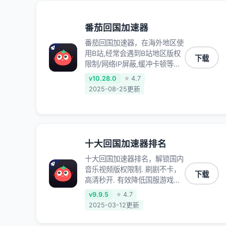
录、明日方舟、战双帕弥什、
sky光·遇、另一个伊甸园等国内
各种服务,回国加速器致力于帮
番茄回国加速器
助海外华人和留学生、港澳台地
番茄回国加速器，在海外地区使
区用户提供最好的回国游戏和音
用B站,经常会遇到B站地区版权
乐视频加速服务，可以在海外或
下载
限制/网络IP屏蔽,缓冲卡顿等问
港澳台地区流畅加速国服游戏和
题,使用我们的哔哩哔哩专用回
音视频服务，提供专业稳定的全
v10.28.0
⭐ 4.7
国VPN,可加速解决各类网络问
球回国线路和游戏加速专线。能
2025-08-25更新
题,一键网络回国,全球智能专线
加速访问优酷、爱奇艺、腾讯视
为您提供最优线路,一对一技术
频、B站、芒果TV、西瓜视频、
客服7*24小时服务。
QQ音乐、网易云音乐、酷狗音
乐、YY等主流网站应用解除限
制，带你穿梭加速回国。目前已
十大回国加速器排名
有上百万用户，用户整体好评
十大回国加速器排名，解锁国内
95%以上，一对一在线客服支
音乐视频版权限制. 刷剧不卡，
持，保障你的使用体验。
下载
高清秒开. 有效降低国服游戏延
迟. 提升国内主流应用访问速度
v9.9.5
⭐ 4.7
; 独创加速黑科技 · 海量边缘. 动
2025-03-12更新
态多线. 智能流控。