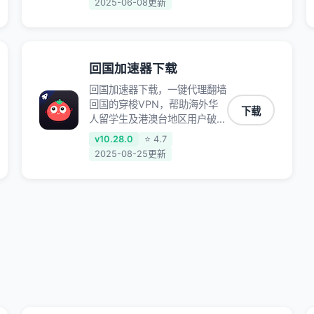
2025-06-08更新
原神、阴阳师、和平精英、使命
召唤、天涯明月刀、一梦江湖、
幻书启示录、明日方舟、战双帕
弥什、sky光·遇、另一个伊甸园
回国加速器下载
等国内各种服务,回国加速器致
力于帮助海外华人和留学生、港
回国加速器下载，一键代理翻墙
澳台地区用户提供最好的回国游
回国的穿梭VPN，帮助海外华
下载
戏和音乐视频加速服务，可以在
人留学生及港澳台地区用户破除
海外或港澳台地区流畅加速国服
地区版权限制问题，一键降低游
v10.28.0
⭐ 4.7
游戏和音视频服务，提供专业稳
戏延迟，加速访问中国网站、游
2025-08-25更新
定的全球回国线路和游戏加速专
戏及应用。
线。能加速访问优酷、爱奇艺、
腾讯视频、B站、芒果TV、西瓜
视频、QQ音乐、网易云音乐、
酷狗音乐、YY等主流网站应用
解除限制，带你穿梭加速回国。
目前已有上百万用户，用户整体
好评95%以上，一对一在线客
服支持，保障你的使用体验。